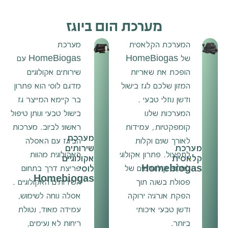
מערכת הום ביוגז
המערכת הקלאסית
מערכת
של HomeBiogas
HomeBiogas עם
הופכת את שאריות
שירותים אקולוגיים
המזון שלכם לגז בישול
מדגם לוסי הוא פתרון
ודשן נוזלי טבעי .
בר קיימא המייצר גז
המערכות שלנו
בישול טבעי ונותן טיפול
קומפקטיות, עמידות
ראשוני לביוב. מערכות
מערכת
לאורך שנים וקלות
הביוגז עם האסלה
מערכת
שירותים
לתפעול. פתרון אקולוגי
האקולוגית מהוות
קלאסית
אקולוגיים
Homebiogas
לוסי
לאלפי קילוגרמים של
פריצת דרך בתחום
Homebiogas
פסולת בשנה תוך
השירותים האקולוגיים .
הפקת אנרגיה ירוקה
אסלה נוחה לשימוש,
ודשן טבעי איכותי
עמידה מאוד, נטולת
ביותר.
ריחות לא נעימים,