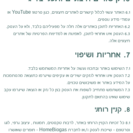
6.1 האתר עשוי לכלול קישורים לאתרים חיצוניים, כגון סרטוני YouTube או
עמודי מידע נוספים.
6.2 האחריות לתוכן באתרים אלה חלה על מפעיליהם בלבד, ולא על העסק.
6.3 העסק אינו אחראי לתוכן, לאמינות או למדיניות הפרטיות של אתרים
חיצוניים אלה.
7. אחריות ושיפוי
7.1 השימוש באתר ובתכניו נעשה על אחריות המשתמש בלבד.
7.2 העסק אינו אחראי לנזקים ישירים או עקיפים שייגרמו כתוצאה מהסתמכות
על המידע באתר או משיבושים טכניים.
7.3 המשתמש מתחייב לשפות את העסק בגין כל נזק או הוצאה שייגרמו עקב
שימוש שאינו בהתאם לתקנון.
8. קניין רוחני
8.1 כל זכויות הקניין הרוחני באתר, לרבות טקסטים, תמונות, עיצוב גרפי, לוגו
וסרטונים – שייכות לעסק ו/או לחברת HomeBiogas – חומרים שאושרו