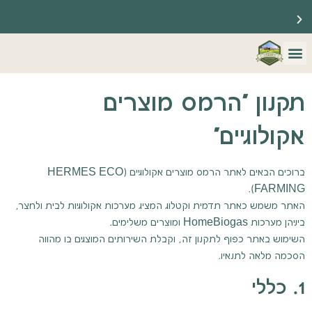
☀️ ברוכים הבאים לאתר שלנו ☀️
🔥 משווקים רשמיים של HomeBiogas 🔥
מערכות הום ביוגז
צור קשר
שאלות נפוצות
תקנון "הרמס מוצרים
אקולוגיים"
ברוכים הבאים לאתר הרמס מוצרים אקולוגיים (HERMES ECO
FARMING).
האתר משמש כאתר תדמית וקטלוג המציג מערכות אקולוגיות לבית ולחצר,
ביניהן מערכות HomeBiogas ומוצרים משלימים.
השימוש באתר כפוף לתקנון זה, וקבלת השירותים המוצגים בו מהווה
הסכמה מלאה לתנאיו.
1. כללי