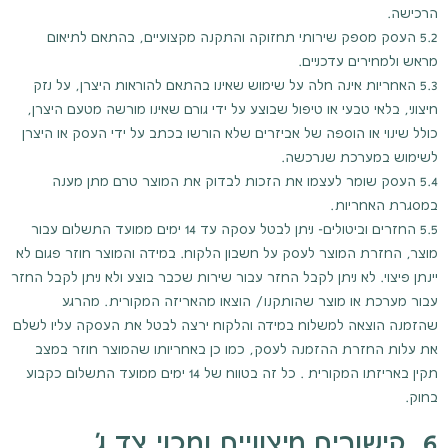
הרכישה.
5.2 העסק מספק שירותי תחזוקה והתקנה מקצועיים, בהתאם לתיאום
מראש ולמחירים עדכניים.
5.3 האחריות אינה חלה על שימוש שאינו בהתאם להוראות היצרן, על נזק
חיצוני, בלאי טבעי או טיפול שבוצע על ידי גורם שאינו מורשה מטעם היצרן,
כולל שינוי או הוספה של אביזרים שלא הורשו בכתב על ידי העסק או היצרן
לשימוש במערכת שנרכשה.
5.4 העסק שומר לעצמו את הזכות לבדוק את המוצר טרם מתן מענה
במסגרת האחריות.
5.5 החזרים וביטולים- ניתן לבטל עסקה עד 14 ימים ממועד התשלום עבור
מוצר, החזרת המוצר לעסק על חשבון הלקוח. במידה והמוצר חוזר פגום לא
יינתן פיצוי. לא ניתן לקבל החזר עבור שירות שכבר בוצע ולא ניתן לקבל החזר
עבור מערכת או מוצר שהותקנו/ הוצאו מהאריזה המקורית. מהרגע
שהזמנה הוצאה למשלוח במידה והלקוח ירצה לבטל את העסקה עליו לשלם
את עלות החזרת ההזמנה לעסק, כמו כן באחריותו שהמוצר חוזר במצב
תקין באריזתו המקורית . כל זה בטווח של 14 ימים ממועד התשלום כקבוע
בחוק.
6. קישורים חיצוניים ותכני צד ג'