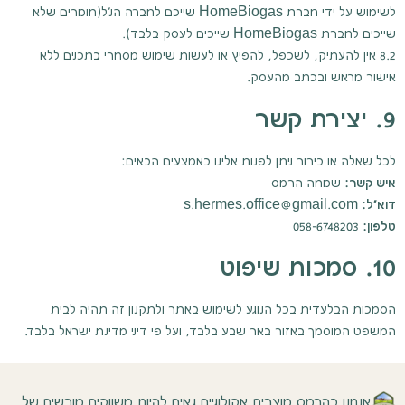
לשימוש על ידי חברת HomeBiogas שייכם לחברה הנ"ל(חומרים שלא
שייכים לחברת HomeBiogas שייכים לעסק בלבד).
8.2 אין להעתיק, לשכפל, להפיץ או לעשות שימוש מסחרי בתכנים ללא
אישור מראש ובכתב מהעסק.
9. יצירת קשר
לכל שאלה או בירור ניתן לפנות אלינו באמצעים הבאים:
איש קשר:
שמחה הרמס
דוא"ל:
s.hermes.office@gmail.com
טלפון:
058-6748203
10. סמכות שיפוט
הסמכות הבלעדית בכל הנוגע לשימוש באתר ולתקנון זה תהיה לבית
המשפט המוסמך באזור באר שבע בלבד, ועל פי דיני מדינת ישראל בלבד.
אנחנו בהרמס מוצרים אקולוגיים גאים להיות משווקים מורשים של