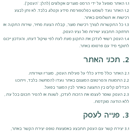
1.1 האתר מופעל על ידי הרמס מוצרים אקולוגיים (להלן: "העסק").
1.2 האתר נועד לשמש כפלטפורמת מידע וקטלוג בלבד. לא ניתן לבצע
רכישות או תשלומים באתר.
1.3 כל התקשרות לצורך רכישת מוצר, קבלת הצעת מחיר, שירות התקנה או
תחזוקה תתבצע ישירות מול נציגי העסק.
1.4 העסק רשאי לעדכן את התקנון מעת לעת לפי שיקול דעתו, והעדכון ייכנס
לתוקף מיד עם פרסומו באתר.
2. תכני האתר
2.1 האתר כולל מידע כללי על פעילות העסק, מוצריו ושירותיו.
2.2 התמונות והסרטונים המוצגים באתר נועדו להמחשה בלבד, וייתכנו
הבדלים קלים בין התצוגה באתר לבין המוצר בפועל.
2.3 העסק שומר לעצמו את הזכות לעדכן, לשנות או להסיר תכנים בכל עת,
ללא הודעה מוקדמת.
3. פנייה לעסק
3.1 יצירת קשר עם העסק תתבצע באמצעות טופס יצירת הקשר באתר,