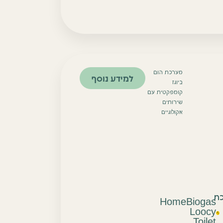
מערכת הום
למידע נוסף
ביוגז
קומפקטית עם
שירותים
אקולוגיים
ת
HomeBiogas
Loocy
Toilet