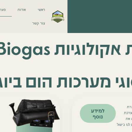
ראשי
אודות
מערכ
צור קשר
לוגיות HomeBiogas
גי מערכות הום ביוג
רת
למידע
Ho – מערכת
נוסף
 את
לגז בישול