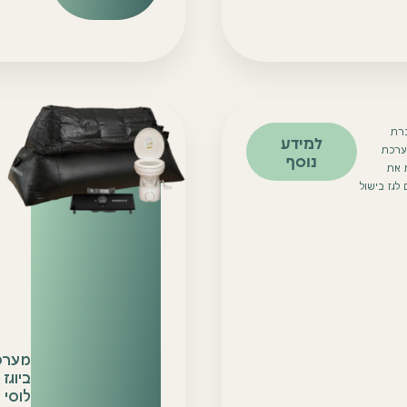
רת
למידע
Ho – מערכת
נוסף
 את
לגז בישול
מערכ
ביוגז
לוסי