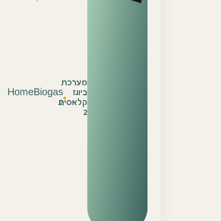
מערכת
ביוגז
HomeBiogas
2
קלאסית
2