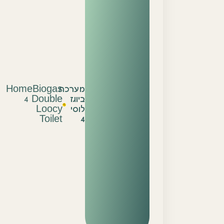
מערכת
HomeBiogas
ביוגז
4 Double
לוסי
Loocy
Toilet
4