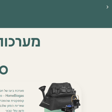
☀️ ברוכים הבאים לאתר שלנו ☀️
🔥 משווקים רשמיים של HomeBiogas 🔥
מערכות אקו
סו
מערכת ביוגז של חב
meBiogas
קומפקטית שהופכת
שאריות המזון שלכם 
ודשן נוזלי טבעי