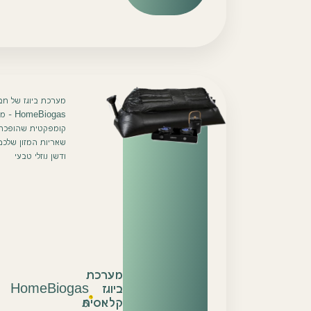
מערכת ביוגז של חב
meBiogas
קומפקטית שהופכת
שאריות המזון שלכם 
ודשן נוזלי טבעי
מערכת
ביוגז
HomeBiogas
6
קלאסית