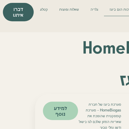
דברו
ות הום ביוגז
גלריה
שאלות נפוצות
קטלוג
איתנו
ז
מערכת ביוגז של חברת
למידע
HomeBiogas – מערכת
נוסף
קומפקטית שהופכת את
שאריות המזון שלכם לגז בישול
ודשן נוזלי טבעי