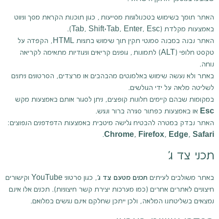
האתר תומך בשימוש בטכנולוגיות מסייעות, כגון תוכנות הקראת מסך וניווט
באמצעות מקלדת (Tab, Shift+Tab, Enter, Esc).
האתר נבנה במבנה סמנטי תקין תוך שימוש בתגיות HTML, הקפדה על
טקסט חלופי (ALT) לתמונות, גופנים קריאים וניגודיות מתאימה לקריאה
נוחה.
באתר ולא נעשה שימוש באלמנטים מהבהבים או מרצדים, הסרטונים ניתנים
לשליטה מלאה על ידי הגולשים.
במקומות שבהם קיימים חלונות קופצים, ניתן לסגור אותם באמצעות מקש
Esc
או באמצעות כפתור סגירה ברור ונגיש.
האתר נבדק במטרה להבטיח גלישה מיטבית באמצעות הדפדפנים הנפוצים:
.
Chrome, Firefox, Edge, Safari
תכני צד ג'
באתר משולבים לעיתים
תכנים מטעם צד ג׳
, כגון סרטוני YouTube וקישורים
חיצוניים לאתרים אחרים (כמו מערכות יצירת קשר חיצוניות). תכנים אלו אינם
נמצאים בשליטתנו המלאה, ולכן ייתכן שחלקם אינם נגישים במלואם.