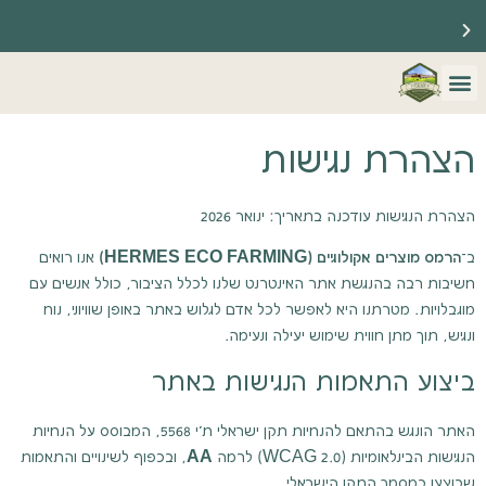
☀️ ברוכים הבאים לאתר שלנו ☀️
🔥 משווקים רשמיים של HomeBiogas 🔥
מערכות הום ביוגז
צור קשר
שאלות נפוצות
הצהרת נגישות
הצהרת הנגישות עודכנה בתאריך: ינואר 2026
ב־
הרמס מוצרים אקולוגיים (HERMES ECO FARMING)
אנו רואים
חשיבות רבה בהנגשת אתר האינטרנט שלנו לכלל הציבור, כולל אנשים עם
מוגבלויות. מטרתנו היא לאפשר לכל אדם לגלוש באתר באופן שוויוני, נוח
ונגיש, תוך מתן חווית שימוש יעילה ונעימה.
ביצוע התאמות הנגישות באתר
האתר הונגש בהתאם להנחיות תקן ישראלי ת״י 5568, המבוסס על הנחיות
הנגישות הבינלאומיות (WCAG 2.0) לרמה
AA
, ובכפוף לשינויים והתאמות
שבוצעו במסמך התקן הישראלי.