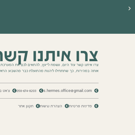
☀️ ברוכים הבאים לאתר שלנו ☀️
🔥 משווקים רשמיים של HomeBiogas 🔥
צרו איתנו קשר
צרו איתנו קשר עוד היום, ונשמח לייעץ, להתאים לכם את המערכת ה
אותה במהירות, כך שתתחילו ליהנות מהתועלת כבר מהשבוע הראשו
s.hermes.office@gmail.com
058-674-8203
צ'אט ב
מדיניות פרטיות
הצהרת נגישות
תקנון אתר