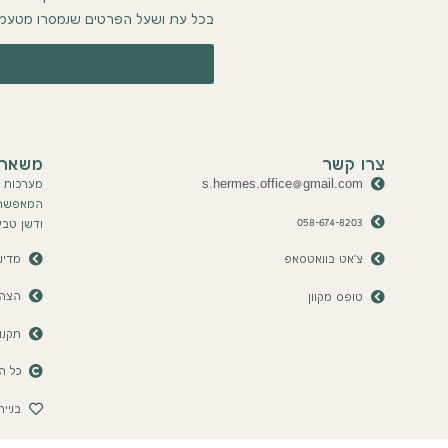
בכל עת ושעל הפרטים שנמסרו מטעמי 
צרו קשר
משארי
s.hermes.office@gmail.com
מערכות ה
המאפשר ל
058-674-8203
ודשן טבע
מדינ
צ'אט בוואטסאפ
הצהר
טופס מקוון
תקנו
כל הז
בניית