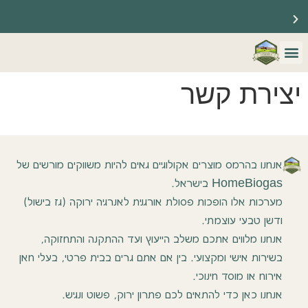
☀️ ברוכים הבאים לאתר שלנו ☀️
🔥 משווקים רשמיים של HomeBiogas 🔥
מערכות הום ביוגז
צור קשר
שאלות נפוצות
יצירת קשר
אנחנו בהרמס מוצרים אקולוגיים גאים להיות משווקים מורשים של
HomeBiogas בישראל.
מערכות אלו הופכות פסולת אורגנית לאנרגיה ירוקה (גז בישול)
ודשן טבעי עוצמתי.
אנחנו מלווים אתכם משלב הייעוץ ועד ההתקנה והתחזוקה,
בשירות אישי ומקצועי. בין אם אתם גרים בבית פרטי, בעלי חאן
אירוח או מוסד חינוכי.
אנחנו כאן כדי להתאים לכם פתרון ירוק, פשוט ונגיש.