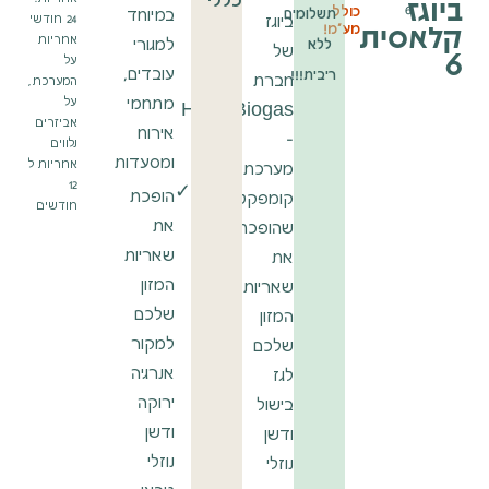
ביוגז
6
כולל
תשלומים
במיוחד
ביוגז
24 חודשי
קלאסית
מע"מ!
אחריות
למגורי
ללא
6
של
על
עובדים,
ריבית!!!
חברת
המערכת,
מתחמי
על
HomeBiogas
אביזרים
אירוח
–
נלווים
ומסעדות
אחריות ל
מערכת
12
✓
הופכת
קומפקטית
חודשים
את
שהופכת
שאריות
את
המזון
שאריות
שלכם
המזון
למקור
שלכם
אנרגיה
לגז
ירוקה
בישול
ודשן
ודשן
נוזלי
נוזלי