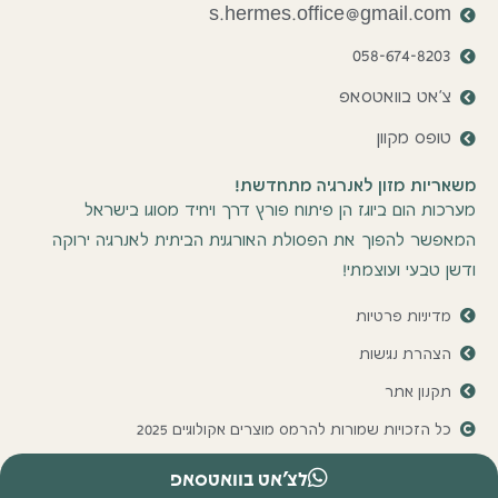
s.hermes.office@gmail.com
058-674-8203
צ'אט בוואטסאפ
טופס מקוון
משאריות מזון לאנרגיה מתחדשת!
מערכות הום ביוגז הן פיתוח פורץ דרך ויחיד מסוגו בישראל
המאפשר להפוך את הפסולת האורגנית הביתית לאנרגיה ירוקה
ודשן טבעי ועוצמתי!
מדיניות פרטיות
הצהרת נגישות
תקנון אתר
כל הזכויות שמורות להרמס מוצרים אקולוגיים 2025
בניית אתר ע''י יובל קרל
לצ'אט בוואטסאפ