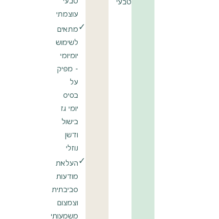
טבעי
טבעי
עוצמתי
✓
מתאים
לשימוש
יומיומי
- מפיק
על
בסיס
יומי גז
בישול
ודשן
נוזלי
✓
העלאת
מודעות
סביבתית
וצמצום
משמעותי