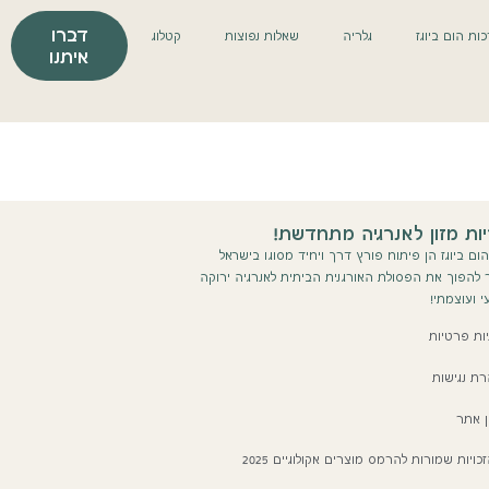
דברו
ות הום ביוגז
גלריה
שאלות נפוצות
קטלוג
איתנו
ות מזון לאנרגיה מתחדשת!
ום ביוגז הן פיתוח פורץ דרך ויחיד מסוגו בישראל
הפוך את הפסולת האורגנית הביתית לאנרגיה ירוקה
י ועוצמתי!
יות פרטיות
ת נגישות
ן אתר
כויות שמורות להרמס מוצרים אקולוגיים 2025