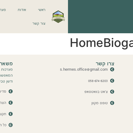
ראשי
אודות
מערכ
צור קשר
צרו קשר
משארי
s.hermes.office@gmail.com
מערכות ה
המאפשר ל
058-674-8203
ודשן טבע
מדינ
צ'אט בוואטסאפ
הצהר
טופס מקוון
תקנו
כל הז