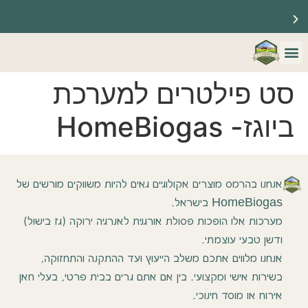
☀️ ברוכים הבאים לאתר שלנו ☀️
🔥 משווקים רשמיים של HomeBiogas 🔥
מערכות הום ביוגז
צור קשר
שאלות נפוצות
סט פילטרים למערכת
ביוגז- HomeBiogas
אנחנו בהרמס מוצרים אקולוגיים גאים להיות משווקים מורשים של
HomeBiogas בישראל.
מערכות אלו הופכות פסולת אורגנית לאנרגיה ירוקה (גז בישול)
ודשן טבעי עוצמתי.
אנחנו מלווים אתכם משלב הייעוץ ועד ההתקנה והתחזוקה,
בשירות אישי ומקצועי. בין אם אתם גרים בבית פרטי, בעלי חאן
אירוח או מוסד חינוכי.